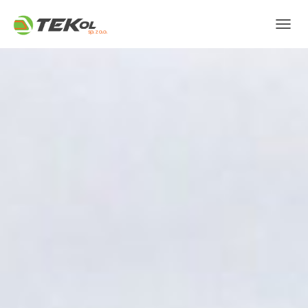
P
R
Z
E
Ł
Ą
C
Z
N
A
W
I
G
A
C
J
Ę