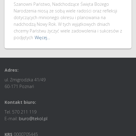
Szanowni Państwo, Nadchodzące Święta Bożego
Narodzenia niosą ze sobą wiele radości oraz refleksji
dotyczących minionego okresu i planowania na
nadchodzą Nowy Rok. W tych wyjątkowych dniach
chcemy Państwu życzyć wiele zadowolenia i sukcesów z
podjętych
Więcej…
Adres:
ul. Żmigrodzka 41/49
60-171 Poznań
Kontakt biuro:
Tel. 570 211 119
E-mail:
biuro@tekol.pl
KRS
0000705445