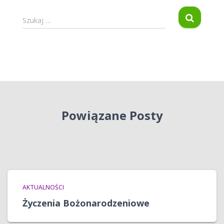
S
Szukaj …
z
u
k
a
j
:
Powiązane Posty
AKTUALNOŚCI
Życzenia Bożonarodzeniowe